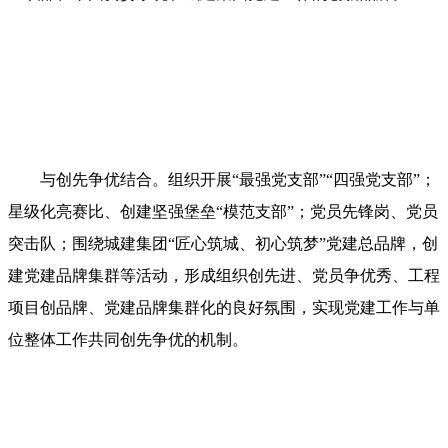
与创先争优结合。组织开展“最强党支部”“四强党支部”；
星级化亮赛比、创建坚强堡垒“模范支部”；党员先锋岗、党员
突击队；围绕城建集团“匠心筑城、初心筑梦”党建总品牌，创
建党建品牌集群等活动，形成组织创先进、党员争优秀、工程
项目创品牌、党建品牌集群化的良好氛围，实现党建工作与单
位整体工作共同创先争优的机制。