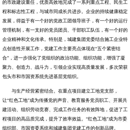
的市政建设重任，优质高效地完成了一系列重点工程、民生工
程和标志性工程，与城市同成长共进步。企业的持续健康稳定
发展，得益于有一个好的党政工团领导班子，有一个好的运行
管理机制，有一支好的党员团员、干部职工队伍，有一个好的
企业精神和文化传承。特别是，城建集团党委结合施工企业特
点创造性开展工作，党建工作主要亮点体现在“五个紧密结
合”，进一步强化了党组织的政治功能、组织功能，增强了凝
聚力、创造力、战斗力，引领企业实现高质量发展，多次荣获
包头市和市国资系统先进基层党组织。
与生产经营紧密结合。在重点项目建立工地党支部，
让“红色工地”成为传播党的声音、教育服务党员职工、开展共
建活动、组织劳动竞赛、完成工作任务的有效阵地，促进了工
程项目的高品质完成，提升了效率效益。“红色工地”成为市委
组织部、市国资委系统和城建集团党建工作的创新品牌。