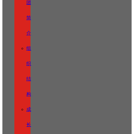
团
简
介
组
织
结
构
成
长