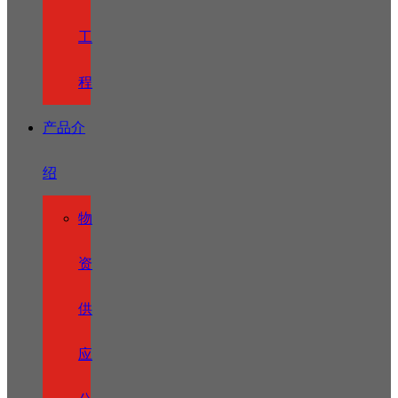
工
程
产品介
绍
物
资
供
应