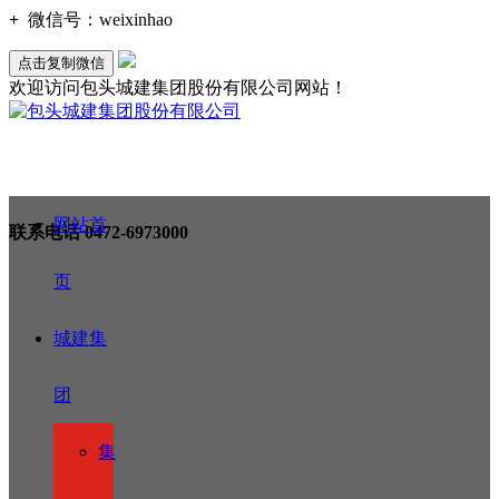
+
微信号：
weixinhao
点击复制微信
欢迎访问包头城建集团股份有限公司网站！
网站首
联系电话
0472-6973000
页
城建集
团
集