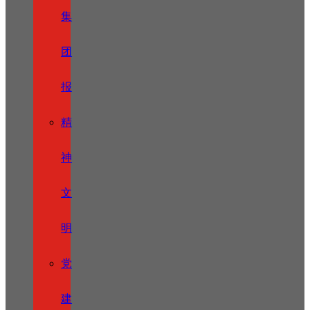
集
团
报
精
神
文
明
党
建