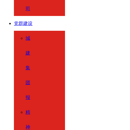
司
党群建设
城
建
集
团
报
精
神