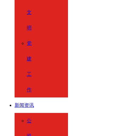
文
明
党
建
工
作
新闻资讯
公