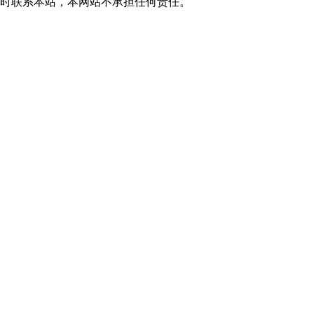
时联系本站，本网站不承担任何责任。