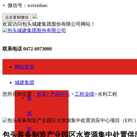
+
微信号：
weixinhao
点击复制微信
欢迎访问包头城建集团股份有限公司网站！
联系电话
0472-6973000
网站首页
城建集团
您所在的位置：
首页
>
产品中心
>
工程业绩
>
水利工程
集
团
简
包头装备制造产业园区水资源集中处置供应