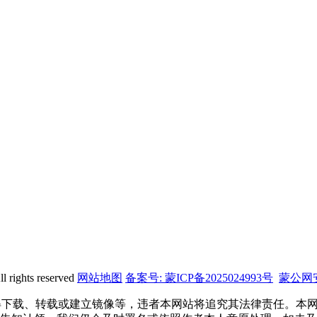
ights reserved
网站地图
备案号: 蒙ICP备2025024993号
蒙公网安备
得下载、转载或建立镜像等，违者本网站将追究其法律责任。本