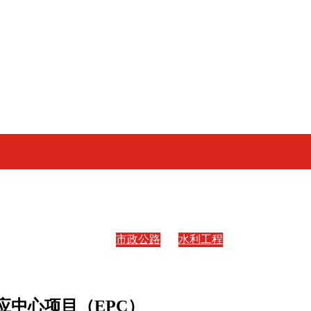
市政公路
水利工程
中心项目（EPC）