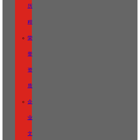
历
程
荣
誉
资
质
企
业
文