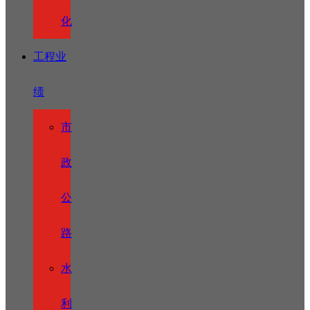
化
工程业
绩
市
政
公
路
水
利