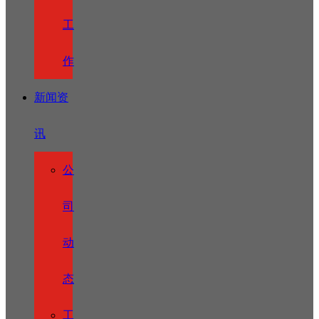
工
作
新闻资
讯
公
司
动
态
工