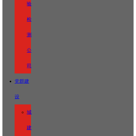
验
检
测
公
司
党群建
设
城
建