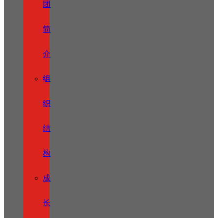
团
简
介
组
织
结
构
成
长