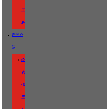
工
程
产品介
绍
物
资
供
应