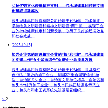
弘扬优秀文化传播精神文明——包头城建集团精神文明
创建取得新成效
包头城建集团股份有限公司始建于1954年，70多年来，
坚持物质文明建设和精神文明建设“两手抓”，实现了企
业的持续健康稳定和创新发展，取得了良好的经济效益
和社会效益。
[2025-10-15]
加强企业党的建设筑牢企业的“根”和“魂”---包头城建集
团党建工作“五个紧密结合”促进企业高质量发展
包头城建集团股份有限公司始建于1954年，是具有红
色“支边”历史的施工企业，是国家“重合同守信誉”单
位，自治区龙头企业，自治区文明单位标兵，自治区和
包头市“优秀施工企业”，包头市民族团结进步示范企
业，包头市和市国资系统先进基层党组织。
<
1
2