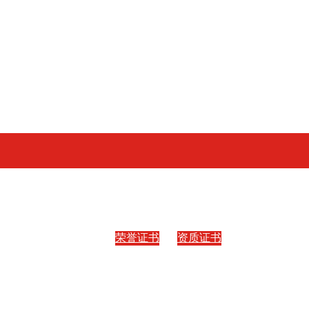
荣誉证书
资质证书