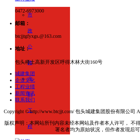
0472-6973000
市
邮箱：
政
btcjjtgfyxgs.@163.com
公
地址：
包头稀土高新开发区呼得木林大街160号
路
城建集团
水
企业文化
工程业绩
新闻资讯
利
联系我们
工
Copyright © http://www.btcjjt.com/ 包头城建集团股份有限公司 All r
版权声明：本网站所刊内容未经本网站及作者本人许可， 不
程
署名者均为原始状况，但作者发现后可