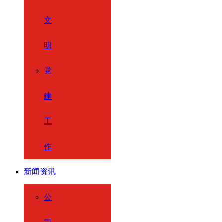
文
明
党
建
工
作
新闻资讯
公