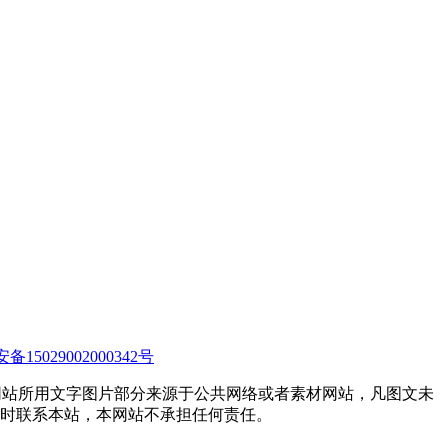
15029002000342号
网站所用文字图片部分来源于公共网络或者素材网站，凡图文未
时联系本站，本网站不承担任何责任。