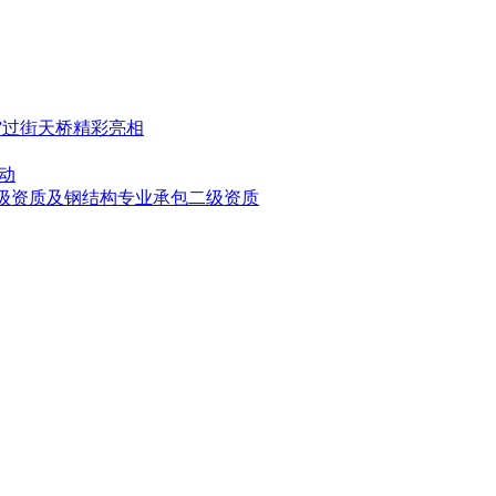
”过街天桥精彩亮相
动
三级资质及钢结构专业承包二级资质