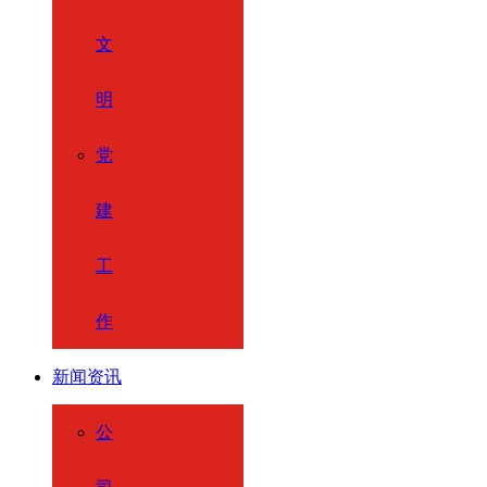
文
明
党
建
工
作
新闻资讯
公