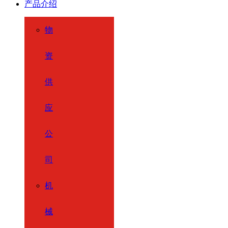
产品介绍
物
资
供
应
公
司
机
械