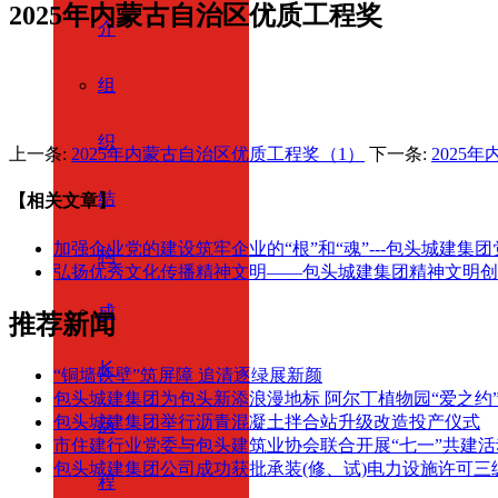
2025年内蒙古自治区优质工程奖
介
组
织
上一条:
2025年内蒙古自治区优质工程奖（1）
下一条:
2025
结
【相关文章】
加强企业党的建设筑牢企业的“根”和“魂”---包头城建集
构
弘扬优秀文化传播精神文明——包头城建集团精神文明创
成
推荐新闻
长
“铜墙铁壁”筑屏障 追清逐绿展新颜
包头城建集团为包头新添浪漫地标 阿尔丁植物园“爱之约
包头城建集团举行沥青混凝土拌合站升级改造投产仪式
历
市住建行业党委与包头建筑业协会联合开展“七一”共建活
包头城建集团公司成功获批承装(修、试)电力设施许可
程