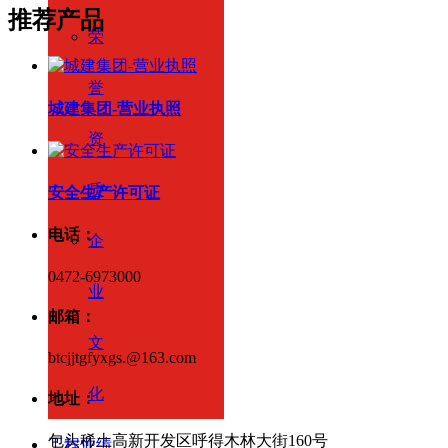
推荐产品
荣
誉
城建集团-营业执照
资
质
安全生产许可证
电话：
企
0472-6973000
业
邮箱：
文
btcjjtgfyxgs.@163.com
化
地址：
包头稀土高新开发区呼得木林大街160号
工程业绩