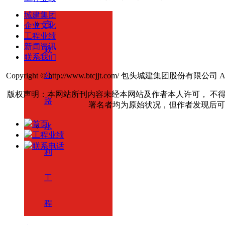
城建集团
市
企业文化
工程业绩
新闻资讯
政
联系我们
公
Copyright © http://www.btcjjt.com/ 包头城建集团股份有限公司 All r
版权声明：本网站所刊内容未经本网站及作者本人许可， 不
路
署名者均为原始状况，但作者发现后可
首页
水
工程业绩
联系电话
利
工
程