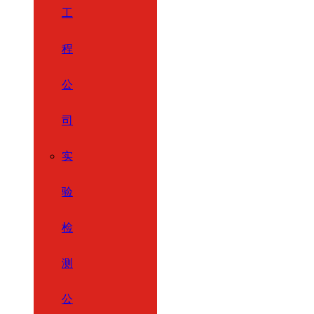
工
程
公
司
实
验
检
测
公