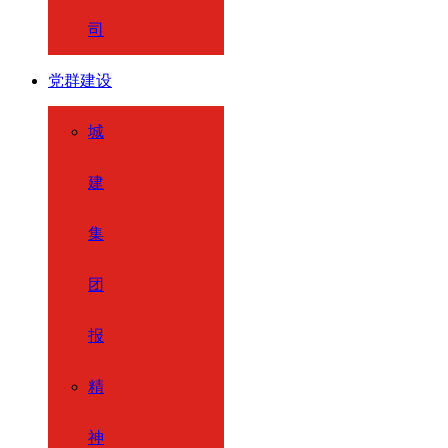
司
党群建设
城
建
集
团
报
精
神