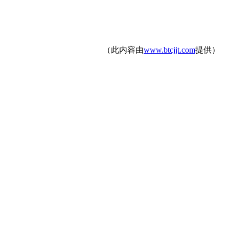
（此内容由
www.btcjjt.com
提供）