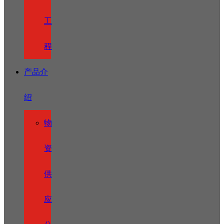
工
程
产品介
绍
物
资
供
应