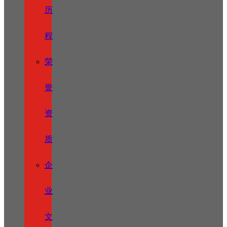
历
程
荣
誉
资
质
企
业
文