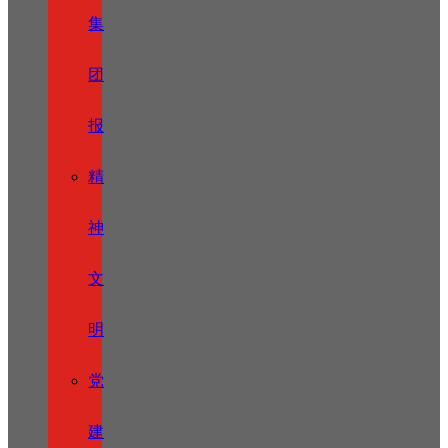
集
团
报
精
神
文
明
党
建