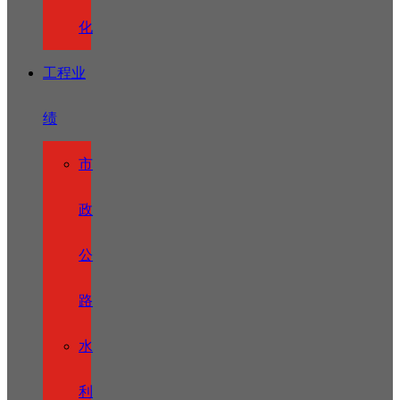
化
工程业
绩
市
政
公
路
水
利