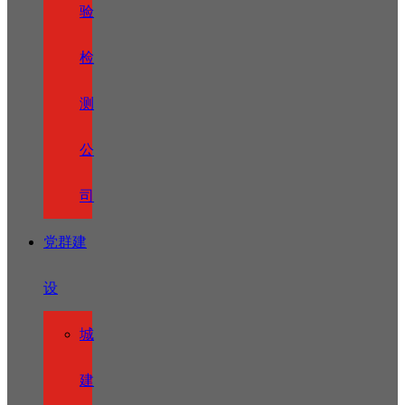
验
检
测
公
司
党群建
设
城
建