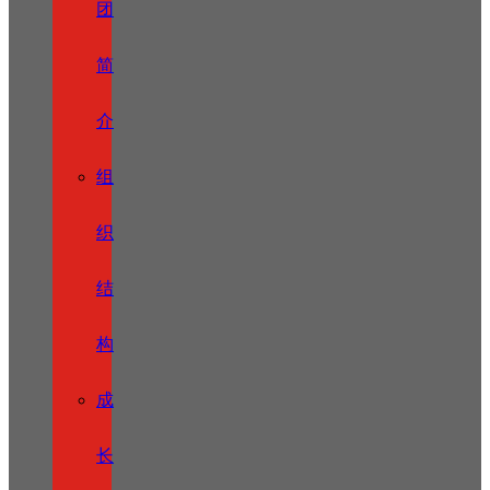
团
简
介
组
织
结
构
成
长