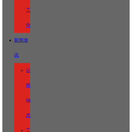
工
作
新闻资
讯
公
司
动
态
工